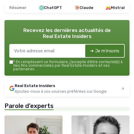
Résumer
ChatGPT
Claude
Mistral
Recevez les dernières actualités de
Real Estate Insiders
➔ Je m'inscris
*
En remplissant ce formulaire, j’accepte d’être contacté(e) à
des fins commerciales par Real Estate Insiders et ses
partenaires.
Real Estate Insiders
Ajoutez-nous à vos sources préférées sur Google
Parole d'experts