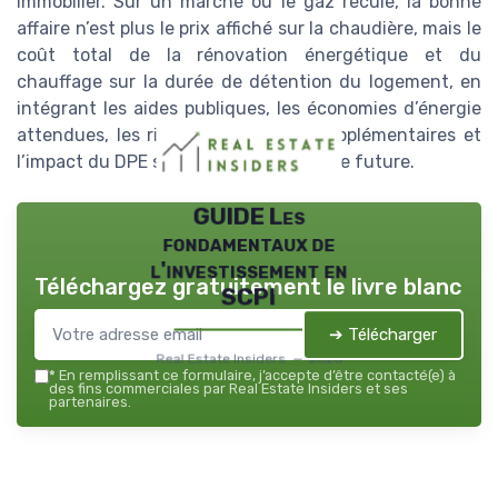
immobilier. Sur un marché où le gaz recule, la bonne
affaire n’est plus le prix affiché sur la chaudière, mais le
coût total de la rénovation énergétique et du
chauffage sur la durée de détention du logement, en
intégrant les aides publiques, les économies d’énergie
attendues, les risques de travaux supplémentaires et
l’impact du DPE sur la valeur de revente future.
GUIDE Les
fondamentaux de
l'investissement en
Téléchargez gratuitement le livre blanc
SCPI
➔ Télécharger
Real Estate Insiders — 2026
*
En remplissant ce formulaire, j’accepte d’être contacté(e) à
des fins commerciales par Real Estate Insiders et ses
partenaires.