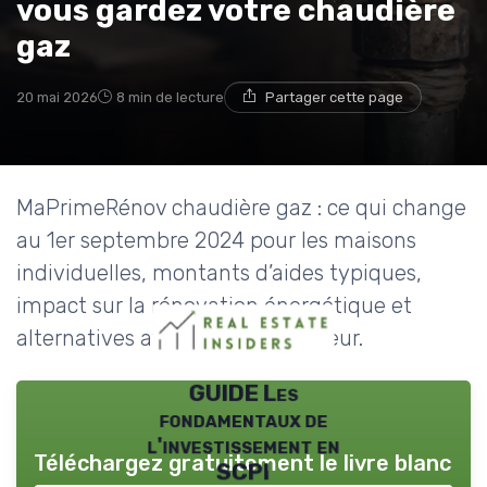
vous gardez votre chaudière
gaz
20 mai 2026
8 min de lecture
Partager cette page
MaPrimeRénov chaudière gaz : ce qui change
au 1er septembre 2024 pour les maisons
individuelles, montants d’aides typiques,
impact sur la rénovation énergétique et
alternatives avec pompe à chaleur.
GUIDE Les
fondamentaux de
l'investissement en
Téléchargez gratuitement le livre blanc
SCPI