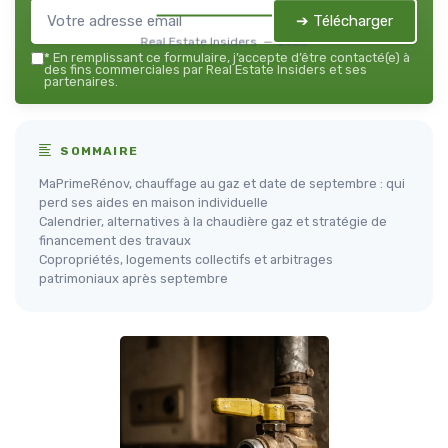
➔ Télécharger
Real Estate Insiders — 2026
*
En remplissant ce formulaire, j’accepte d’être contacté(e) à
des fins commerciales par Real Estate Insiders et ses
partenaires.
SOMMAIRE
MaPrimeRénov, chauffage au gaz et date de septembre : qui
perd ses aides en maison individuelle
Calendrier, alternatives à la chaudière gaz et stratégie de
financement des travaux
Copropriétés, logements collectifs et arbitrages
patrimoniaux après septembre