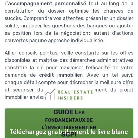
L’
accompagnement personnalisé
tout au long de la
constitution du dossier optimise les chances de
succès. Comprendre vos attentes, présenter un dossier
solide, anticiper les questions des banques ou ajuster
sa position lors de la négociation : autant d’actions
couvertes par une approche individualisée.
Allier conseils pointus, veille constante sur les offres
disponibles et maîtrise des démarches administratives
constitue la clé pour maximiser l’efficacité de votre
demande de
crédit immobilier
. Avec un tel suivi,
chaque détail compte pour décrocher la meilleure offre
et sécuriser durablement le financement du projet
immobilier envisagé.
GUIDE Les
fondamentaux de
l'investissement en
Téléchargez gratuitement le livre blanc
SCPI