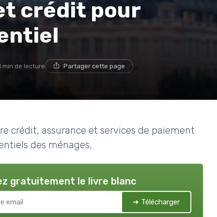
t crédit pour
entiel
1 min de lecture
Partager cette page
e crédit, assurance et services de paiement
dentiels des ménages.
z gratuitement le livre blanc
➔ Télécharger