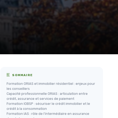
SOMMAIRE
Formation ORIAS et immobilier résidentiel : enjeux pour
les conseillers
Capacité professionnelle ORIAS : articulation entre
crédit, assurance et services de paiement
Formation IOBSP : sécuriser le crédit immobilier et le
crédit à la consommation
Formation IAS : rôle de l’intermédiaire en assurance