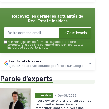
Recevez les dernières actualités de
Real Estate Insiders
➔ Je m'inscris
*
En remplissant ce formulaire, j’accepte d’être
contacté(e) à des fins commerciales par Real Estate
Insiders et ses partenaires.
Real Estate Insiders
Ajoutez-nous à vos sources préférées sur Google
Parole d'experts
•
06/08/2026
Interview
Interview de Olivier Clur du cabinet
de conseil en investissement
immobilier Montclair : vers une