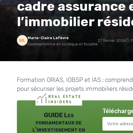
cadre assurance e
l’immobilier résid
Marie-Claire Lefèvre
27 février 2026
1
Commentatrice en juridique et fiscalité
Formation ORIAS, IOBSP et IAS : comprendr
pour sécuriser les projets immobiliers rési
Télécharge
GUIDE Les
fondamentaux de
l'investissement en