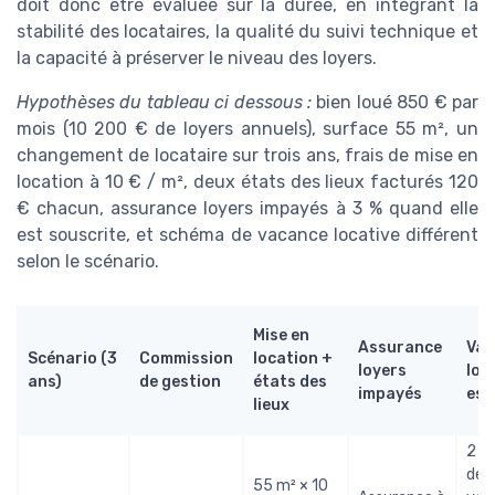
doit donc être évaluée sur la durée, en intégrant la
stabilité des locataires, la qualité du suivi technique et
la capacité à préserver le niveau des loyers.
Hypothèses du tableau ci dessous :
bien loué 850 € par
mois (10 200 € de loyers annuels), surface 55 m², un
changement de locataire sur trois ans, frais de mise en
location à 10 € / m², deux états des lieux facturés 120
€ chacun, assurance loyers impayés à 3 % quand elle
est souscrite, et schéma de vacance locative différent
selon le scénario.
Mise en
Assurance
Vac
Scénario (3
Commission
location +
loyers
loc
ans)
de gestion
états des
impayés
est
lieux
2 m
de
55 m² × 10