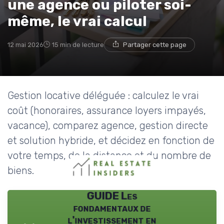
une agence ou piloter soi-
même, le vrai calcul
12 mai 2026
15 min de lecture
Partager cette page
Gestion locative déléguée : calculez le vrai
coût (honoraires, assurance loyers impayés,
vacance), comparez agence, gestion directe
et solution hybride, et décidez en fonction de
votre temps, de la distance et du nombre de
biens.
GUIDE Les
fondamentaux de
l'investissement en