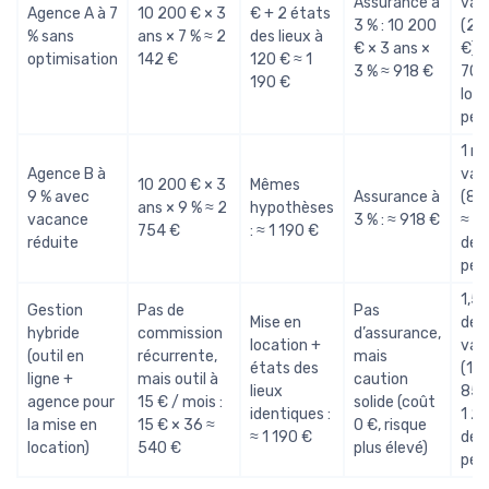
Assurance à
vac
Agence A à 7
10 200 € × 3
€ + 2 états
3 % : 10 200
(2 
% sans
ans × 7 % ≈ 2
des lieux à
€ × 3 ans ×
€) ≈
optimisation
142 €
120 € ≈ 1
3 % ≈ 918 €
700
190 €
loye
per
1 m
Agence B à
vac
10 200 € × 3
Mêmes
9 % avec
Assurance à
(85
ans × 9 % ≈ 2
hypothèses
vacance
3 % : ≈ 918 €
≈ 8
754 €
: ≈ 1 190 €
réduite
de l
per
1,5 
Gestion
Pas de
Pas
Mise en
de
hybride
commission
d’assurance,
location +
vac
(outil en
récurrente,
mais
états des
(1,5
ligne +
mais outil à
caution
lieux
850
agence pour
15 € / mois :
solide (coût
identiques :
1 2
la mise en
15 € × 36 ≈
0 €, risque
≈ 1 190 €
de l
location)
540 €
plus élevé)
per