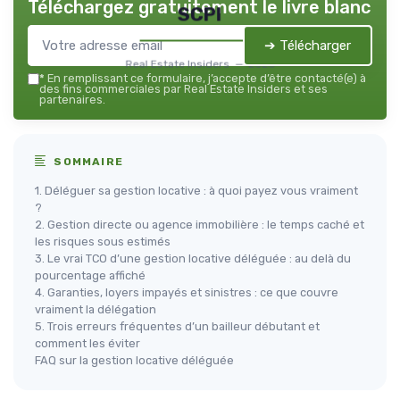
Téléchargez gratuitement le livre blanc
SCPI
➔ Télécharger
Real Estate Insiders — 2026
*
En remplissant ce formulaire, j’accepte d’être contacté(e) à
des fins commerciales par Real Estate Insiders et ses
partenaires.
SOMMAIRE
1. Déléguer sa gestion locative : à quoi payez vous vraiment
?
2. Gestion directe ou agence immobilière : le temps caché et
les risques sous estimés
3. Le vrai TCO d’une gestion locative déléguée : au delà du
pourcentage affiché
4. Garanties, loyers impayés et sinistres : ce que couvre
vraiment la délégation
5. Trois erreurs fréquentes d’un bailleur débutant et
comment les éviter
FAQ sur la gestion locative déléguée