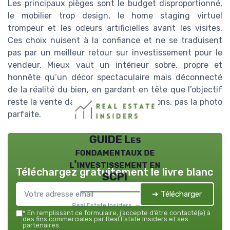
Les principaux pièges sont le budget disproportionné,
le mobilier trop design, le home staging virtuel
trompeur et les odeurs artificielles avant les visites.
Ces choix nuisent à la confiance et ne se traduisent
pas par un meilleur retour sur investissement pour le
vendeur. Mieux vaut un intérieur sobre, propre et
honnête qu’un décor spectaculaire mais déconnecté
de la réalité du bien, en gardant en tête que l’objectif
reste la vente dans de bonnes conditions, pas la photo
parfaite.
GUIDE Les
fondamentaux de
l'investissement en
Téléchargez gratuitement le livre blanc
SCPI
➔ Télécharger
Real Estate Insiders — 2026
*
En remplissant ce formulaire, j’accepte d’être contacté(e) à
des fins commerciales par Real Estate Insiders et ses
partenaires.