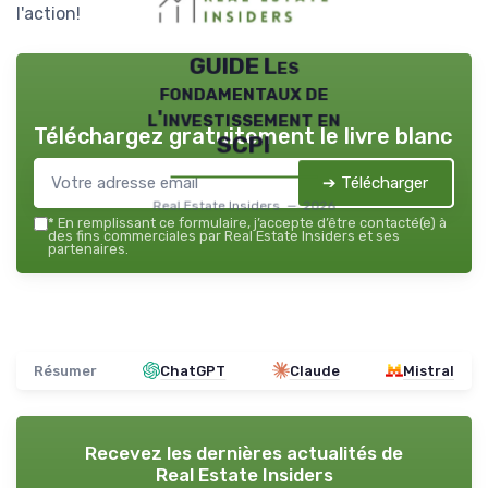
l'action!
GUIDE Les
fondamentaux de
l'investissement en
Téléchargez gratuitement le livre blanc
SCPI
➔ Télécharger
Real Estate Insiders — 2026
*
En remplissant ce formulaire, j’accepte d’être contacté(e) à
des fins commerciales par Real Estate Insiders et ses
partenaires.
Résumer
ChatGPT
Claude
Mistral
Recevez les dernières actualités de
Real Estate Insiders