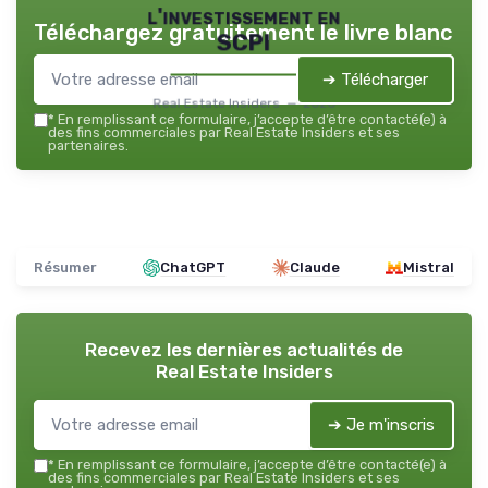
l'investissement en
Téléchargez gratuitement le livre blanc
SCPI
➔ Télécharger
Real Estate Insiders — 2026
*
En remplissant ce formulaire, j’accepte d’être contacté(e) à
des fins commerciales par Real Estate Insiders et ses
partenaires.
Résumer
ChatGPT
Claude
Mistral
Recevez les dernières actualités de
Real Estate Insiders
➔ Je m'inscris
*
En remplissant ce formulaire, j’accepte d’être contacté(e) à
des fins commerciales par Real Estate Insiders et ses