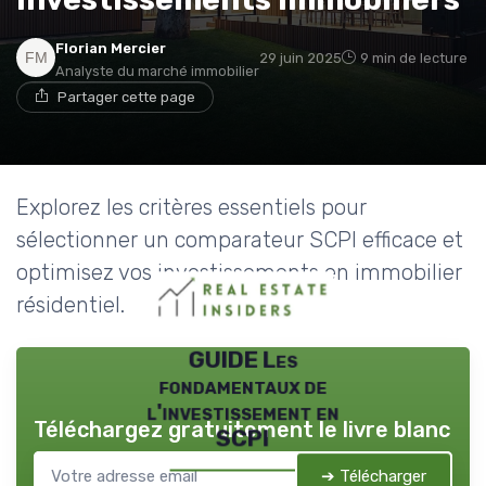
Florian Mercier
29 juin 2025
9 min de lecture
Analyste du marché immobilier
Partager cette page
Explorez les critères essentiels pour
sélectionner un comparateur SCPI efficace et
optimisez vos investissements en immobilier
résidentiel.
GUIDE Les
fondamentaux de
l'investissement en
Téléchargez gratuitement le livre blanc
SCPI
➔ Télécharger