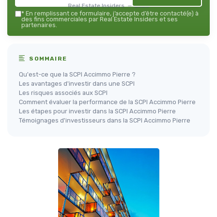
Real Estate Insiders — 2026
*
En remplissant ce formulaire, j’accepte d’être contacté(e) à
des fins commerciales par Real Estate Insiders et ses
partenaires.
SOMMAIRE
Qu'est-ce que la SCPI Accimmo Pierre ?
Les avantages d'investir dans une SCPI
Les risques associés aux SCPI
Comment évaluer la performance de la SCPI Accimmo Pierre
Les étapes pour investir dans la SCPI Accimmo Pierre
Témoignages d'investisseurs dans la SCPI Accimmo Pierre