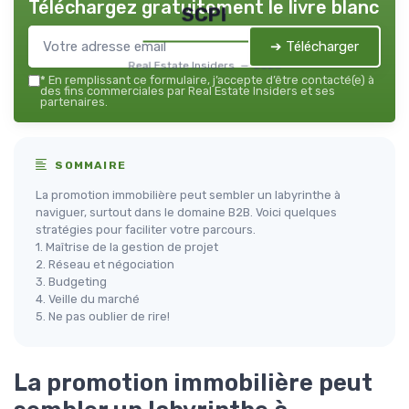
Téléchargez gratuitement le livre blanc
SCPI
➔ Télécharger
Real Estate Insiders — 2026
*
En remplissant ce formulaire, j’accepte d’être contacté(e) à
des fins commerciales par Real Estate Insiders et ses
partenaires.
SOMMAIRE
La promotion immobilière peut sembler un labyrinthe à
naviguer, surtout dans le domaine B2B. Voici quelques
stratégies pour faciliter votre parcours.
1. Maîtrise de la gestion de projet
2. Réseau et négociation
3. Budgeting
4. Veille du marché
5. Ne pas oublier de rire!
La promotion immobilière peut