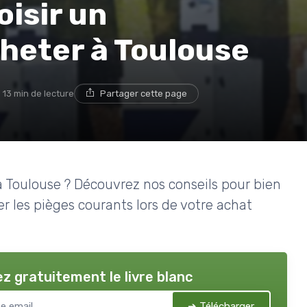
isir un
heter à Toulouse
13 min de lecture
Partager cette page
Toulouse ? Découvrez nos conseils pour bien
er les pièges courants lors de votre achat
z gratuitement le livre blanc
➔ Télécharger