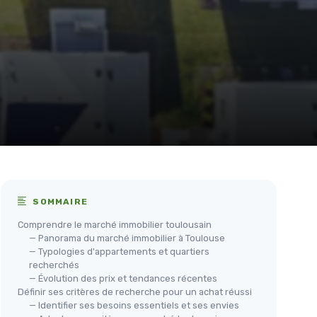
SOMMAIRE
Comprendre le marché immobilier toulousain
— Panorama du marché immobilier à Toulouse
— Typologies d'appartements et quartiers
recherchés
— Évolution des prix et tendances récentes
Définir ses critères de recherche pour un achat réussi
— Identifier ses besoins essentiels et ses envies