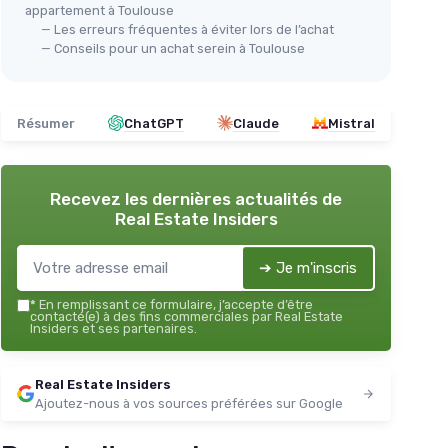
appartement à Toulouse
— Les erreurs fréquentes à éviter lors de l’achat
— Conseils pour un achat serein à Toulouse
Résumer
ChatGPT
Claude
Mistral
Recevez les dernières actualités de
Real Estate Insiders
➔ Je m'inscris
*
En remplissant ce formulaire, j’accepte d’être
contacté(e) à des fins commerciales par Real Estate
Insiders et ses partenaires.
Real Estate Insiders
Ajoutez-nous à vos sources préférées sur Google