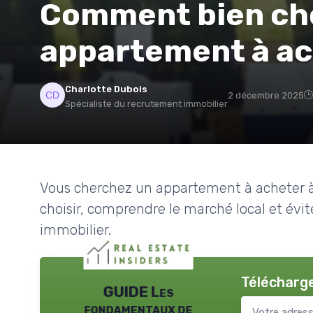
Comment bien cho
appartement à ac
Charlotte Dubois
2 décembre 2025
Spécialiste du recrutement immobilier
Vous cherchez un appartement à acheter à 
choisir, comprendre le marché local et évit
immobilier.
Télécharge
GUIDE Les
fondamentaux de