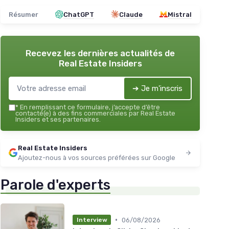
Résumer
ChatGPT
Claude
Mistral
Recevez les dernières actualités de
Real Estate Insiders
➔ Je m'inscris
*
En remplissant ce formulaire, j’accepte d’être
contacté(e) à des fins commerciales par Real Estate
Insiders et ses partenaires.
Real Estate Insiders
Ajoutez-nous à vos sources préférées sur Google
Parole d'experts
•
06/08/2026
Interview