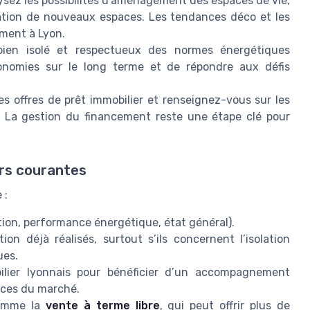
ysez les possibilités d’aménagement des espaces de vie,
tion de nouveaux espaces. Les tendances déco et les
ment à Lyon.
en isolé et respectueux des normes énergétiques
conomies sur le long terme et de répondre aux défis
s offres de prêt immobilier et renseignez-vous sur les
at. La gestion du financement reste une étape clé pour
urs courantes
 :
ion, performance énergétique, état général).
on déjà réalisés, surtout s’ils concernent l’isolation
ues.
ilier lyonnais pour bénéficier d’un accompagnement
nces du marché.
comme la
vente à terme libre
, qui peut offrir plus de