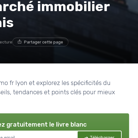
rché immobilier
ais
lecture
Partager cette page
 fr lyon et explorez les spécificités du
eils, tendances et points clés pour mieux
z gratuitement le livre blanc
➔ Télécharger