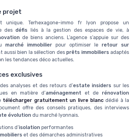
 projet
 unique. Terhexagone-immo fr lyon propose un
te des
défis
liés à la gestion des espaces de vie, à
novation
de biens anciens. L’agence s’appuie sur des
du
marché immobilier
pour optimiser le
retour sur
nt aussi bien la sélection des
prêts immobiliers
adaptés
on les tendances déco actuelles.
ces exclusives
des analyses et des retours d’
estate insiders
sur les
ques en matière d’
aménagement
et de
rénovation
de
télécharger gratuitement un livre blanc
dédié à la
document offre des conseils pratiques, des interviews
te évolution
du marché lyonnais.
utions d’
isolation
performantes
mobiliers
et des démarches administratives