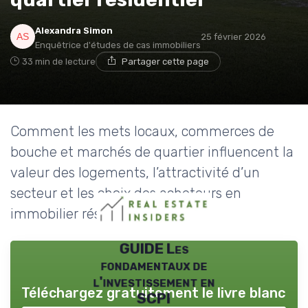
Alexandra Simon
25 février 2026
Enquêtrice d'études de cas immobiliers
33 min de lecture
Partager cette page
Comment les mets locaux, commerces de
bouche et marchés de quartier influencent la
valeur des logements, l’attractivité d’un
secteur et les choix des acheteurs en
immobilier résidentiel.
GUIDE Les
fondamentaux de
l'investissement en
Téléchargez gratuitement le livre blanc
SCPI