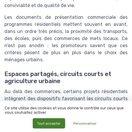
convivialité et de qualité de vie.
Les documents de présentation commerciale des
programmes résidentiels mettent souvent en avant,
dans un ordre très précis, la proximité des transports,
des écoles, puis des commerces de mets locaux. Ce
n’est pas anodin : les promoteurs savent que ces
critères pèsent de plus en plus dans le choix des
ménages urbains.
Espaces partagés, circuits courts et
agriculture urbaine
Au delà des commerces, certains projets résidentiels
intègrent des dispositifs favorisant les circuits courts
et la consommation de mets locaux au quotidien. On
Ce site utilise des cookies et vous donne le contrôle sur ceux que
observe notamment :
vous souhaitez activer
Tout accepter
Personnaliser
Des jardins partagés ou potagers en pied
d’immeuble