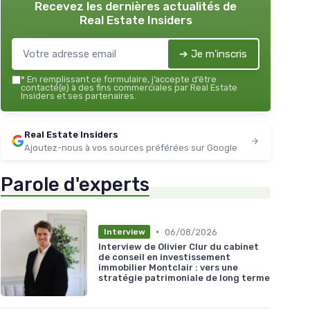
Recevez les dernières actualités de
Real Estate Insiders
➔ Je m'inscris
*
En remplissant ce formulaire, j’accepte d’être
contacté(e) à des fins commerciales par Real Estate
Insiders et ses partenaires.
Real Estate Insiders
Ajoutez-nous à vos sources préférées sur Google
Parole d'experts
•
06/08/2026
Interview
Interview de Olivier Clur du cabinet
de conseil en investissement
immobilier Montclair : vers une
stratégie patrimoniale de long terme