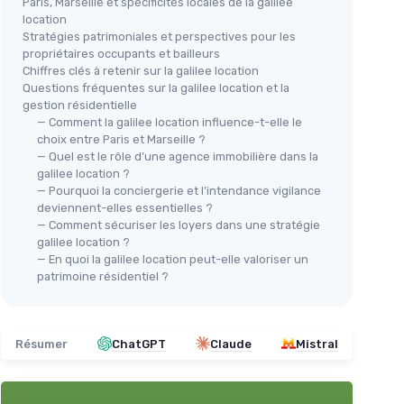
Paris, Marseille et spécificités locales de la galilee
location
Stratégies patrimoniales et perspectives pour les
propriétaires occupants et bailleurs
Chiffres clés à retenir sur la galilee location
Questions fréquentes sur la galilee location et la
gestion résidentielle
— Comment la galilee location influence-t-elle le
choix entre Paris et Marseille ?
— Quel est le rôle d’une agence immobilière dans la
galilee location ?
— Pourquoi la conciergerie et l’intendance vigilance
deviennent-elles essentielles ?
— Comment sécuriser les loyers dans une stratégie
galilee location ?
— En quoi la galilee location peut-elle valoriser un
patrimoine résidentiel ?
Résumer
ChatGPT
Claude
Mistral