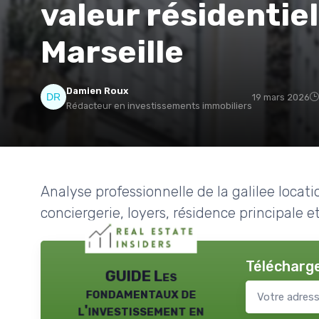
valeur résidentiel
Marseille
Damien Roux
19 mars 2026
Rédacteur en investissements immobiliers
Analyse professionnelle de la galilee locatio
conciergerie, loyers, résidence principale 
Télécharge
GUIDE Les
fondamentaux de
l'investissement en