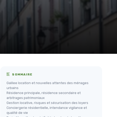
SOMMAIRE
Galilee location et nouvelles attentes des ménages
urbains
Résidence principale, résidence secondaire et
arbitrages patrimoniaux
Gestion locative, risques et sécurisation des loyers
Conciergerie résidentielle, intendance vigilance et
qualité de vie