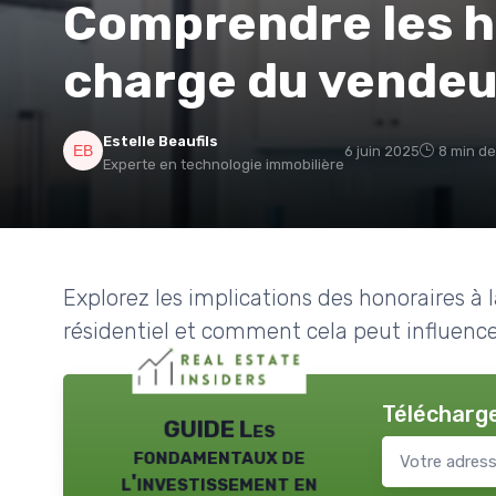
Comprendre les ho
charge du vendeu
Estelle Beaufils
6 juin 2025
8 min de
Experte en technologie immobilière
Explorez les implications des honoraires à
résidentiel et comment cela peut influence
Télécharge
GUIDE Les
fondamentaux de
l'investissement en