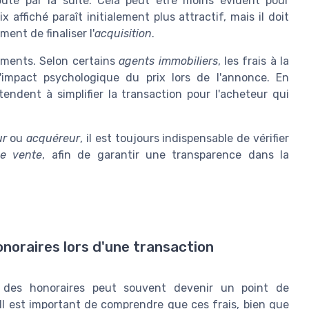
outé par la suite. Cela peut être moins évident pour
x affiché paraît initialement plus attractif, mais il doit
ent de finaliser l'
acquisition
.
uments. Selon certains
agents immobiliers
, les frais à la
'impact psychologique du prix lors de l'annonce. En
endent à simplifier la transaction pour l'acheteur qui
ur
ou
acquéreur
, il est toujours indispensable de vérifier
e vente
, afin de garantir une transparence dans la
noraires lors d'une transaction
on des honoraires peut souvent devenir un point de
 Il est important de comprendre que ces frais, bien que