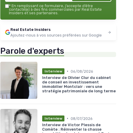
*
En remplissant ce formulaire, j’accepte d’être
contacté(e) à des fins commerciales par Real Estate
Insiders et ses partenaires.
Real Estate Insiders
Ajoutez-nous à vos sources préférées sur Google
Parole d'experts
•
06/08/2026
Interview
Interview de Olivier Clur du cabinet
de conseil en investissement
immobilier Montclair : vers une
stratégie patrimoniale de long terme
•
08/07/2026
Interview
Interview de Victor Plessis de
Comète : Réinventer la chasse