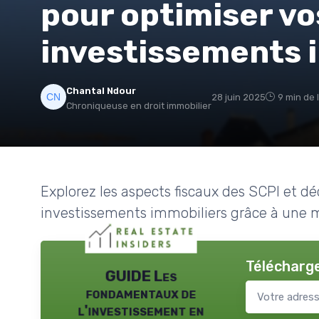
pour optimiser vo
investissements 
Chantal Ndour
28 juin 2025
9 min de 
Chroniqueuse en droit immobilier
Explorez les aspects fiscaux des SCPI et 
investissements immobiliers grâce à une me
Télécharge
GUIDE Les
fondamentaux de
l'investissement en