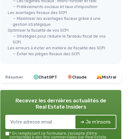
— Les régimes fiscaux : micro-foncier et réel
— Prélèvements sociaux et taux d'imposition
Les avantages fiscaux des SCPI
— Maximiser les avantages fiscaux grâce à une
gestion stratégique
Optimiser la fiscalité de vos SCPI
— Stratégies pour réduire le fardeau fiscal de vos
SCPI
Les erreurs à éviter en matière de fiscalité des SCPI
— Éviter les pièges fiscaux des SCPI
Résumer
ChatGPT
Claude
Mistral
Recevez les dernières actualités de
Real Estate Insiders
➔ Je m'inscris
*
En remplissant ce formulaire, j’accepte d’être
contacté(e) à des fins commerciales par Real Estate