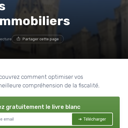
s
immobiliers
lecture
Partager cette page
découvrez comment optimiser vos
illeure compréhension de la fiscalité.
z gratuitement le livre blanc
➔ Télécharger