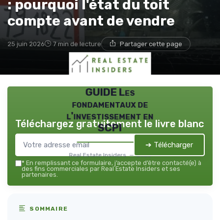
: pourquoi l'état du toit
compte avant de vendre
25 juin 2026
7 min de lecture
Partager cette page
GUIDE Les
fondamentaux de
l'investissement en
Téléchargez gratuitement le livre blanc
SCPI
➔ Télécharger
Real Estate Insiders — 2026
*
En remplissant ce formulaire, j’accepte d’être contacté(e) à
des fins commerciales par Real Estate Insiders et ses
partenaires.
SOMMAIRE