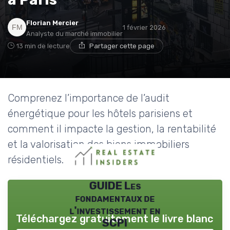
Florian Mercier
1 février 2026
Analyste du marché immobilier
13 min de lecture
Partager cette page
Comprenez l’importance de l’audit
énergétique pour les hôtels parisiens et
comment il impacte la gestion, la rentabilité
et la valorisation des biens immobiliers
résidentiels.
GUIDE Les
fondamentaux de
l'investissement en
Téléchargez gratuitement le livre blanc
SCPI