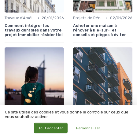
•
•
Travaux d'Amélioration Énergétique
20/01/2026
Projets de Rénovation
02/01/2026
Comment intégrer les
Acheter une maison à
travaux durables dans votre
rénover à Ille-sur-Têt :
projet immobilier résidentiel
conseils et pièges à éviter
•
•
Tendances en Aménagement Domestique
01/01/2026
Projets de Rénovation
01/01/2026
Ce site utilise des cookies et vous donne le contrôle sur ceux que
vous souhaitez activer
Vivre dans une maison en
Acheter une maison à
forêt : immersion, défis et
rénover : conseils et pièges à
Tout accepter
Personnaliser
conseils pratiques
éviter