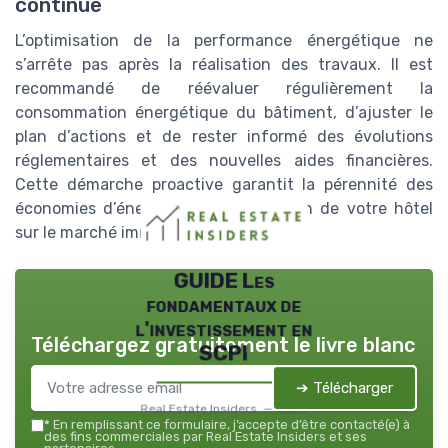
continue
L’optimisation de la performance énergétique ne
s’arrête pas après la réalisation des travaux. Il est
recommandé de réévaluer régulièrement la
consommation énergétique du bâtiment, d’ajuster le
plan d’actions et de rester informé des évolutions
réglementaires et des nouvelles aides financières.
Cette démarche proactive garantit la pérennité des
économies d’énergie et la valorisation de votre hôtel
sur le marché immobilier parisien.
GUIDE Les
fondamentaux de
l'investissement en
Téléchargez gratuitement le livre blanc
SCPI
➔ Télécharger
Real Estate Insiders — 2026
*
En remplissant ce formulaire, j’accepte d’être contacté(e) à
des fins commerciales par Real Estate Insiders et ses