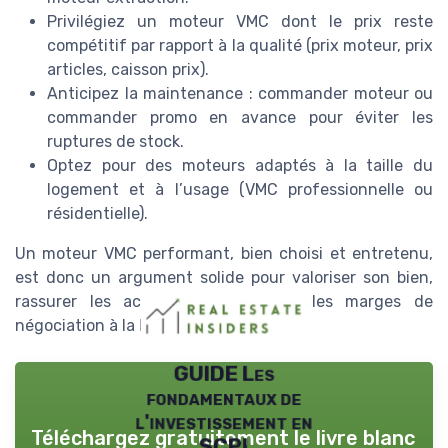
Privilégiez un moteur VMC dont le prix reste
compétitif par rapport à la qualité (prix moteur, prix
articles, caisson prix).
Anticipez la maintenance : commander moteur ou
commander promo en avance pour éviter les
ruptures de stock.
Optez pour des moteurs adaptés à la taille du
logement et à l’usage (VMC professionnelle ou
résidentielle).
Un moteur VMC performant, bien choisi et entretenu,
est donc un argument solide pour valoriser son bien,
rassurer les acquéreurs et limiter les marges de
négociation à la baisse.
GUIDE Les
fondamentaux de
l'investissement en
Téléchargez gratuitement le livre blanc
SCPI