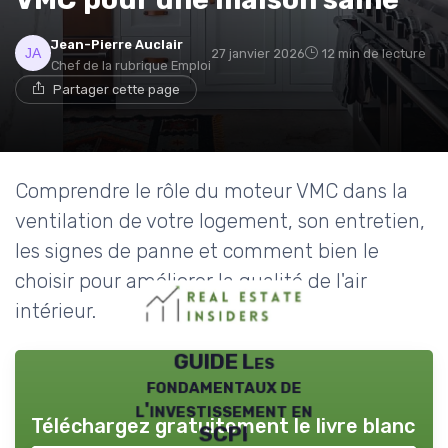
Jean-Pierre Auclair
27 janvier 2026
12 min de lecture
Chef de la rubrique Emploi
Partager cette page
Comprendre le rôle du moteur VMC dans la
ventilation de votre logement, son entretien,
les signes de panne et comment bien le
choisir pour améliorer la qualité de l'air
intérieur.
GUIDE Les
fondamentaux de
l'investissement en
Téléchargez gratuitement le livre blanc
SCPI