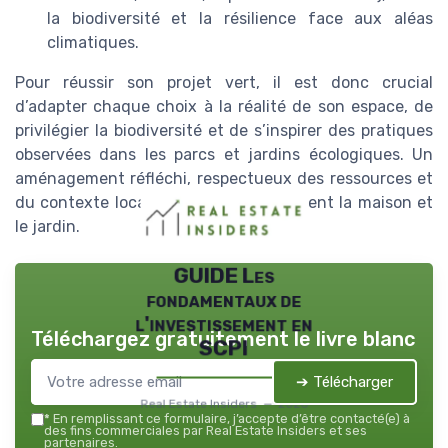
la biodiversité et la résilience face aux aléas
climatiques.
Pour réussir son projet vert, il est donc crucial
d’adapter chaque choix à la réalité de son espace, de
privilégier la biodiversité et de s’inspirer des pratiques
observées dans les parcs et jardins écologiques. Un
aménagement réfléchi, respectueux des ressources et
du contexte local, valorisera durablement la maison et
le jardin.
GUIDE Les
fondamentaux de
l'investissement en
Téléchargez gratuitement le livre blanc
SCPI
➔ Télécharger
Real Estate Insiders — 2026
*
En remplissant ce formulaire, j’accepte d’être contacté(e) à
des fins commerciales par Real Estate Insiders et ses
partenaires.