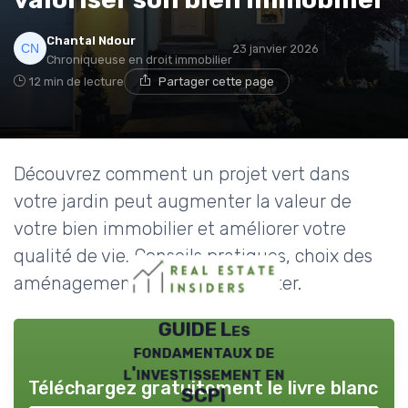
Chantal Ndour
23 janvier 2026
Chroniqueuse en droit immobilier
12 min de lecture
Partager cette page
Découvrez comment un projet vert dans
votre jardin peut augmenter la valeur de
votre bien immobilier et améliorer votre
qualité de vie. Conseils pratiques, choix des
aménagements et erreurs à éviter.
GUIDE Les
fondamentaux de
l'investissement en
Téléchargez gratuitement le livre blanc
SCPI