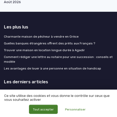
Août 2026
Les plus lus
Charmante maison de pêcheur à vendre en Grèce
Quelles banques étrangères offrent des prêts aux Français ?
Trouver une maison en location longue durée à Agadir
Comment rédiger une lettre au notaire pour une succession : conseils et
modèle
Les avantages de louer à une personne en situation de handicap
Les derniers articles
Maison à rénover dans le Luberon : transformer un mas en véritable
Ce site utilise des cookies et vous donne le contrôle sur ceux que
propriété de caractère
vous souhaitez activer
Maison à rénover dans le Luberon : transformer un mas en propriété
d’exception
Tout accepter
Personnaliser
Viager libre en Île de France : comprendre l’achat pas à pas