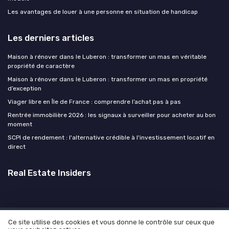
Les avantages de louer à une personne en situation de handicap
Les derniers articles
Maison à rénover dans le Luberon : transformer un mas en véritable
propriété de caractère
Maison à rénover dans le Luberon : transformer un mas en propriété
d’exception
Viager libre en Île de France : comprendre l’achat pas à pas
Rentrée immobilière 2026 : les signaux à surveiller pour acheter au bon
moment
SCPI de rendement : l'alternative crédible à l'investissement locatif en
direct
Real Estate Insiders
Ce site utilise des cookies et vous donne le contrôle sur ceux que
Mentions légales
Politique de confidentialité
Devis