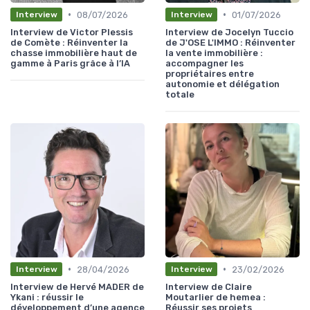
•
•
08/07/2026
01/07/2026
Interview
Interview
Interview de Victor Plessis
Interview de Jocelyn Tuccio
de Comète : Réinventer la
de J'OSE L'IMMO : Réinventer
chasse immobilière haut de
la vente immobilière :
gamme à Paris grâce à l’IA
accompagner les
propriétaires entre
autonomie et délégation
totale
•
•
28/04/2026
23/02/2026
Interview
Interview
Interview de Hervé MADER de
Interview de Claire
Ykani : réussir le
Moutarlier de hemea :
développement d’une agence
Réussir ses projets