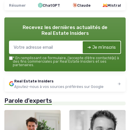
Résumer
ChatGPT
Claude
Mistral
Recevez les dernières actualités de
Real Estate Insiders
➔ Je m'inscris
*
En remplissant ce formulaire, j’accepte d’être contacté(e) à
des fins commerciales par Real Estate Insiders et ses
partenaires.
Real Estate Insiders
Ajoutez-nous à vos sources préférées sur Google
Parole d'experts