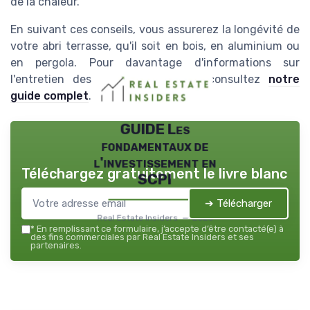
de la chaleur.
En suivant ces conseils, vous assurerez la longévité de
votre abri terrasse, qu'il soit en bois, en aluminium ou
en pergola. Pour davantage d'informations sur
l'entretien des terrasses en bois, consultez
notre
guide complet
.
GUIDE Les
fondamentaux de
l'investissement en
Téléchargez gratuitement le livre blanc
SCPI
➔ Télécharger
Real Estate Insiders — 2026
*
En remplissant ce formulaire, j’accepte d’être contacté(e) à
des fins commerciales par Real Estate Insiders et ses
partenaires.