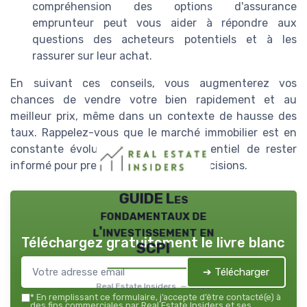
compréhension des options d'assurance
emprunteur peut vous aider à répondre aux
questions des acheteurs potentiels et à les
rassurer sur leur achat.
En suivant ces conseils, vous augmenterez vos
chances de vendre votre bien rapidement et au
meilleur prix, même dans un contexte de hausse des
taux. Rappelez-vous que le marché immobilier est en
constante évolution et qu'il est essentiel de rester
informé pour prendre les meilleures décisions.
GUIDE Les
fondamentaux de
l'investissement en
Téléchargez gratuitement le livre blanc
SCPI
➔ Télécharger
Real Estate Insiders — 2026
*
En remplissant ce formulaire, j’accepte d’être contacté(e) à
des fins commerciales par Real Estate Insiders et ses