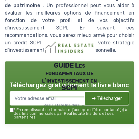
de patrimoine
: Un professionnel peut vous aider à
évaluer les meilleures options de financement en
fonction de votre profil et de vos objectifs
d'investissement SCPI. En suivant ces
recommandations, vous serez mieux armé pour choisir
un crédit SCPI qui s'harmonise avec votre stratégie
d'investissement et votre situation personnelle.
GUIDE Les
fondamentaux de
l'investissement en
Téléchargez gratuitement le livre blanc
SCPI
➔ Télécharger
Real Estate Insiders — 2026
*
En remplissant ce formulaire, j’accepte d’être contacté(e) à
des fins commerciales par Real Estate Insiders et ses
partenaires.