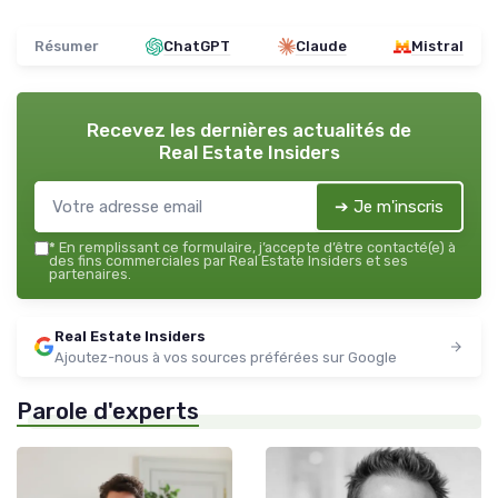
Résumer
ChatGPT
Claude
Mistral
Recevez les dernières actualités de
Real Estate Insiders
➔ Je m'inscris
*
En remplissant ce formulaire, j’accepte d’être contacté(e) à
des fins commerciales par Real Estate Insiders et ses
partenaires.
Real Estate Insiders
Ajoutez-nous à vos sources préférées sur Google
Parole d'experts