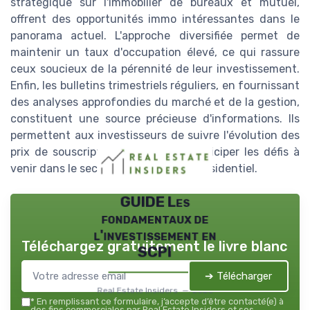
stratégique sur l'immobilier de bureaux et mutuel,
offrent des opportunités immo intéressantes dans le
panorama actuel. L'approche diversifiée permet de
maintenir un taux d'occupation élevé, ce qui rassure
ceux soucieux de la pérennité de leur investissement.
Enfin, les bulletins trimestriels réguliers, en fournissant
des analyses approfondies du marché et de la gestion,
constituent une source précieuse d'informations. Ils
permettent aux investisseurs de suivre l'évolution des
prix de souscription et de mieux anticiper les défis à
venir dans le secteur de l'immobilier résidentiel.
GUIDE Les
fondamentaux de
l'investissement en
Téléchargez gratuitement le livre blanc
SCPI
➔ Télécharger
Real Estate Insiders — 2026
*
En remplissant ce formulaire, j’accepte d’être contacté(e) à
des fins commerciales par Real Estate Insiders et ses