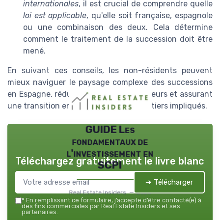
internationales
, il est crucial de comprendre quelle
loi est applicable
, qu'elle soit française, espagnole
ou une combinaison des deux. Cela détermine
comment le traitement de la succession doit être
mené.
En suivant ces conseils, les non-résidents peuvent
mieux naviguer le paysage complexe des successions
en Espagne, réduisant les risques d'erreurs et assurant
une transition en douceur pour les héritiers impliqués.
GUIDE Les
fondamentaux de
l'investissement en
Téléchargez gratuitement le livre blanc
SCPI
➔ Télécharger
Real Estate Insiders — 2026
*
En remplissant ce formulaire, j’accepte d’être contacté(e) à
des fins commerciales par Real Estate Insiders et ses
partenaires.