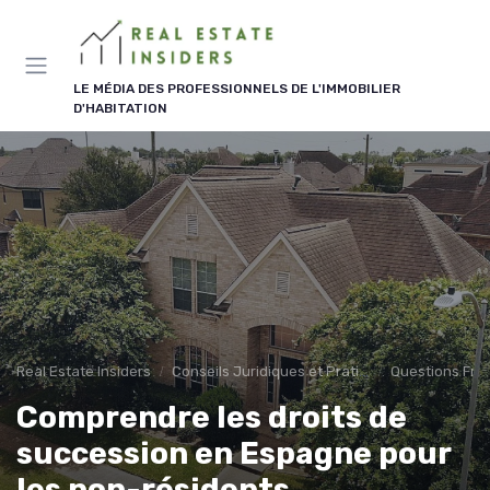
Panneau de gestion des cookies
LE MÉDIA DES PROFESSIONNELS DE L'IMMOBILIER
D'HABITATION
Real Estate Insiders
Conseils Juridiques et Pratiques
Questions Fré
Comprendre les droits de
succession en Espagne pour
les non-résidents