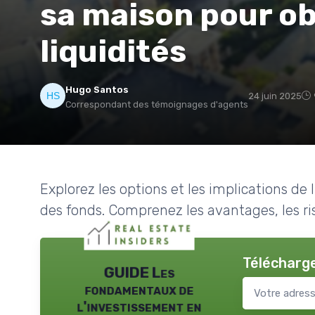
sa maison pour ob
liquidités
Hugo Santos
24 juin 2025
Correspondant des témoignages d'agents
Explorez les options et les implications d
des fonds. Comprenez les avantages, les ris
Télécharge
GUIDE Les
fondamentaux de
l'investissement en