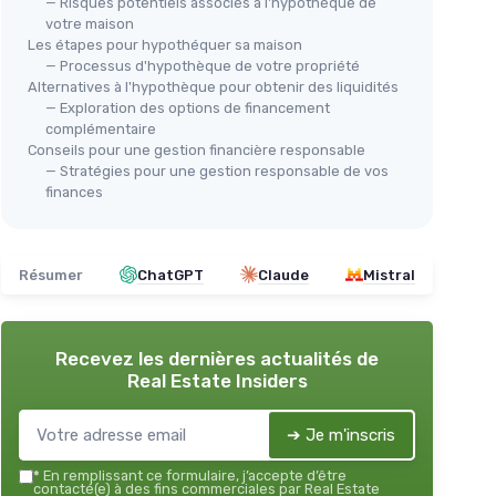
— Risques potentiels associés à l'hypothèque de
votre maison
Les étapes pour hypothéquer sa maison
— Processus d'hypothèque de votre propriété
Alternatives à l'hypothèque pour obtenir des liquidités
— Exploration des options de financement
complémentaire
Conseils pour une gestion financière responsable
— Stratégies pour une gestion responsable de vos
finances
Résumer
ChatGPT
Claude
Mistral
Recevez les dernières actualités de
Real Estate Insiders
➔ Je m'inscris
*
En remplissant ce formulaire, j’accepte d’être
contacté(e) à des fins commerciales par Real Estate