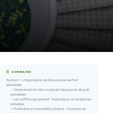
SOMMAIRE
Section 1 : L'Importance de l'Assurance de Prêt
Immobilier
— Comprendre le rôle crucial de l'assurance de prêt
immobilier
— Les chiffres qui parlent : Statistiques et tendances
actuelles
— Protection et tranquillité d'esprit : l'essence de