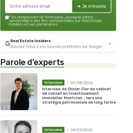
➔ Je m'inscris
*
En remplissant ce formulaire, j’accepte d’être
contacté(e) à des fins commerciales par Real Estate
Insiders et ses partenaires.
Real Estate Insiders
Ajoutez-nous à vos sources préférées sur Google
Parole d'experts
•
06/08/2026
Interview
Interview de Olivier Clur du cabinet
de conseil en investissement
immobilier Montclair : vers une
stratégie patrimoniale de long terme
•
08/07/2026
Interview