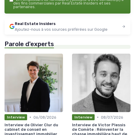
des fins commerciales par Real Estate Insiders et ses
partenaires.
Real Estate Insiders
Ajoutez-nous à vos sources préférées sur Google
Parole d'experts
•
•
06/08/2026
08/07/2026
Interview
Interview
Interview de Olivier Clur du
Interview de Victor Plessis
cabinet de conseil en
de Comète : Réinventer la
investissement immobilier
chasse immobilière haut de