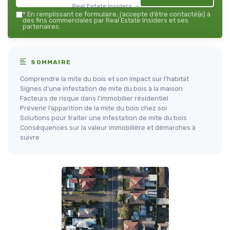
Real Estate Insiders — 2026
*
En remplissant ce formulaire, j’accepte d’être contacté(e) à
des fins commerciales par Real Estate Insiders et ses
partenaires.
SOMMAIRE
Comprendre la mite du bois et son impact sur l’habitat
Signes d’une infestation de mite du bois à la maison
Facteurs de risque dans l’immobilier résidentiel
Prévenir l’apparition de la mite du bois chez soi
Solutions pour traiter une infestation de mite du bois
Conséquences sur la valeur immobilière et démarches à
suivre