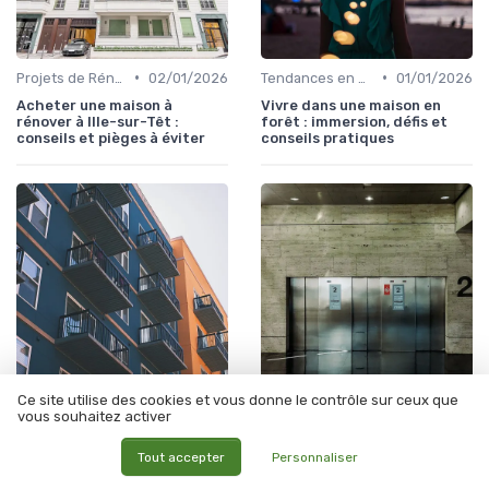
•
•
Projets de Rénovation
02/01/2026
Tendances en Aménagement Domestique
01/01/2026
Acheter une maison à
Vivre dans une maison en
rénover à Ille-sur-Têt :
forêt : immersion, défis et
conseils et pièges à éviter
conseils pratiques
Ce site utilise des cookies et vous donne le contrôle sur ceux que
•
•
Projets de Rénovation
01/01/2026
Tendances en Aménagement Domestique
01/01/2026
vous souhaitez activer
Acheter une maison à
Vivre dans une maison avec
Tout accepter
Personnaliser
rénover : conseils et pièges à
étang : charme, avantages
éviter
et points de vigilance