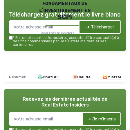
fondamentaux de
l'investissement en
Téléchargez gratuitement le livre blanc
SCPI
➔ Télécharger
Real Estate Insiders — 2026
*
En remplissant ce formulaire, j’accepte d’être contacté(e) à
des fins commerciales par Real Estate Insiders et ses
partenaires.
Résumer
ChatGPT
Claude
Mistral
Recevez les dernières actualités de
Real Estate Insiders
➔ Je m'inscris
*
En remplissant ce formulaire, j’accepte d’être contacté(e) à