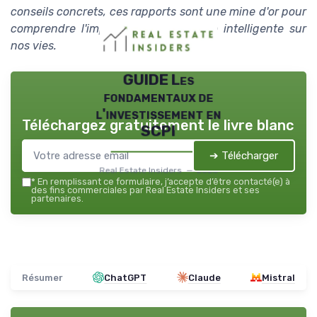
conseils concrets, ces rapports sont une mine d'or pour
comprendre l'impact de l'architecture intelligente sur
nos vies.
GUIDE Les
fondamentaux de
l'investissement en
Téléchargez gratuitement le livre blanc
SCPI
➔ Télécharger
Real Estate Insiders — 2026
*
En remplissant ce formulaire, j’accepte d’être contacté(e) à
des fins commerciales par Real Estate Insiders et ses
partenaires.
Résumer
ChatGPT
Claude
Mistral