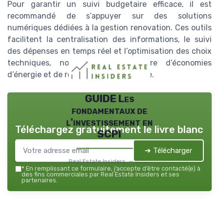
Pour garantir un suivi budgetaire efficace, il est
recommandé de s’appuyer sur des solutions
numériques dédiées à la gestion renovation. Ces outils
facilitent la centralisation des informations, le suivi
des dépenses en temps réel et l’optimisation des choix
techniques, notamment en matière d’économies
d’énergie et de rénovation énergétique.
GUIDE Les
fondamentaux de
l'investissement en
Téléchargez gratuitement le livre blanc
SCPI
➔ Télécharger
Real Estate Insiders — 2026
*
En remplissant ce formulaire, j’accepte d’être contacté(e) à
des fins commerciales par Real Estate Insiders et ses
partenaires.