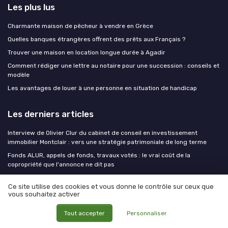
Les plus lus
Charmante maison de pêcheur à vendre en Grèce
Quelles banques étrangères offrent des prêts aux Français ?
Trouver une maison en location longue durée à Agadir
Comment rédiger une lettre au notaire pour une succession : conseils et
modèle
Les avantages de louer à une personne en situation de handicap
Les derniers articles
Interview de Olivier Clur du cabinet de conseil en investissement
immobilier Montclair : vers une stratégie patrimoniale de long terme
Fonds ALUR, appels de fonds, travaux votés : le vrai coût de la
copropriété que l'annonce ne dit pas
Maison à rénover dans le Luberon : transformer un mas en véritable
Ce site utilise des cookies et vous donne le contrôle sur ceux que
propriété de caractère
vous souhaitez activer
Maison à rénover dans le Luberon : transformer un mas en propriété
d’exception
Tout accepter
Personnaliser
Viager libre en Île de France : comprendre l’achat pas à pas