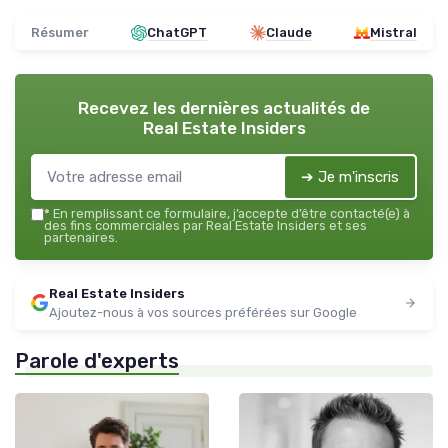
Résumer
ChatGPT
Claude
Mistral
Recevez les dernières actualités de
Real Estate Insiders
➔ Je m'inscris
*
En remplissant ce formulaire, j’accepte d’être contacté(e) à
des fins commerciales par Real Estate Insiders et ses
partenaires.
Real Estate Insiders
Ajoutez-nous à vos sources préférées sur Google
Parole d'experts