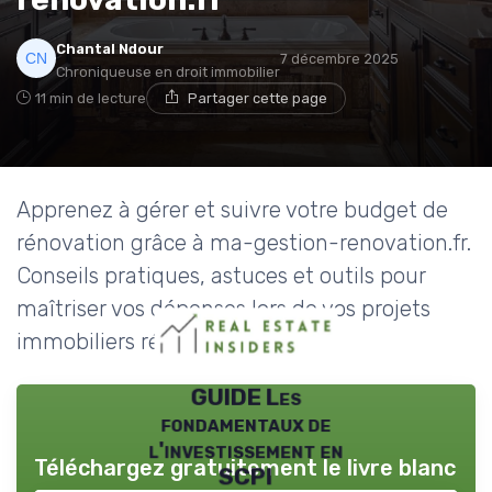
Chantal Ndour
7 décembre 2025
Chroniqueuse en droit immobilier
11 min de lecture
Partager cette page
Apprenez à gérer et suivre votre budget de
rénovation grâce à ma-gestion-renovation.fr.
Conseils pratiques, astuces et outils pour
maîtriser vos dépenses lors de vos projets
immobiliers résidentiels.
GUIDE Les
fondamentaux de
l'investissement en
Téléchargez gratuitement le livre blanc
SCPI