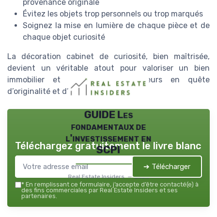
provenance originale
Évitez les objets trop personnels ou trop marqués
Soignez la mise en lumière de chaque pièce et de
chaque objet curiosité
La décoration cabinet de curiosité, bien maîtrisée,
devient un véritable atout pour valoriser un bien
immobilier et séduire des acheteurs en quête
d’originalité et d’authenticité.
GUIDE Les
fondamentaux de
l'investissement en
Téléchargez gratuitement le livre blanc
SCPI
➔ Télécharger
Real Estate Insiders — 2026
*
En remplissant ce formulaire, j’accepte d’être contacté(e) à
des fins commerciales par Real Estate Insiders et ses
partenaires.