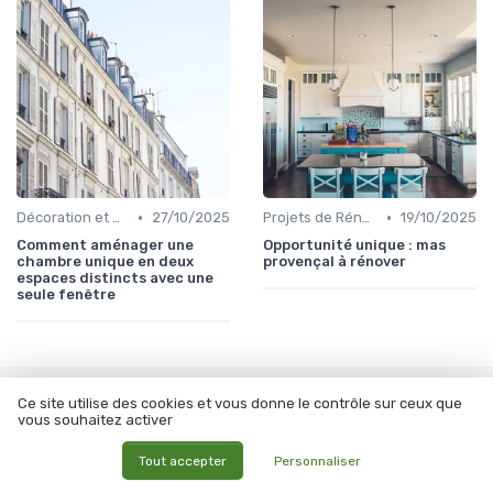
•
•
Décoration et Design d'Intérieur
27/10/2025
Projets de Rénovation
19/10/2025
Comment aménager une
Opportunité unique : mas
chambre unique en deux
provençal à rénover
espaces distincts avec une
seule fenêtre
Les articles par date
Ce site utilise des cookies et vous donne le contrôle sur ceux que
vous souhaitez activer
Septembre 2023
Octobre 2023
Tout accepter
Personnaliser
Novembre 2023
Décembre 2023