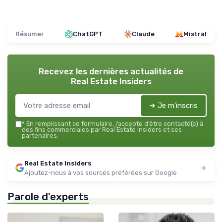
Résumer
ChatGPT
Claude
Mistral
Recevez les dernières actualités de
Real Estate Insiders
➔ Je m'inscris
*
En remplissant ce formulaire, j’accepte d’être contacté(e) à
des fins commerciales par Real Estate Insiders et ses
partenaires.
Real Estate Insiders
Ajoutez-nous à vos sources préférées sur Google
Parole d'experts