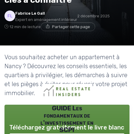
Fabrice Le Gall
2 décembre 2025
Expert en aménagement intérieur
12 min de lecture
Partager cette page
Vous souhaitez acheter un appartement à
Nancy ? Découvrez les conseils essentiels, les
quartiers à privilégier, les démarches à suivre
et les pièges à éviter pour réussir votre projet
immobilier.
GUIDE Les
fondamentaux de
l'investissement en
Téléchargez gratuitement le livre blanc
SCPI