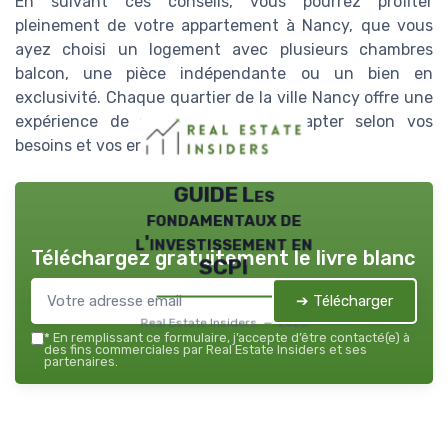
En suivant ces conseils, vous pourrez profiter
pleinement de votre appartement à Nancy, que vous
ayez choisi un logement avec plusieurs chambres
balcon, une pièce indépendante ou un bien en
exclusivité. Chaque quartier de la ville Nancy offre une
expérience de vie différente, à adapter selon vos
besoins et vos envies.
GUIDE Les
fondamentaux de
l'investissement en
Téléchargez gratuitement le livre blanc
SCPI
➔ Télécharger
Real Estate Insiders — 2026
*
En remplissant ce formulaire, j’accepte d’être contacté(e) à
des fins commerciales par Real Estate Insiders et ses
partenaires.