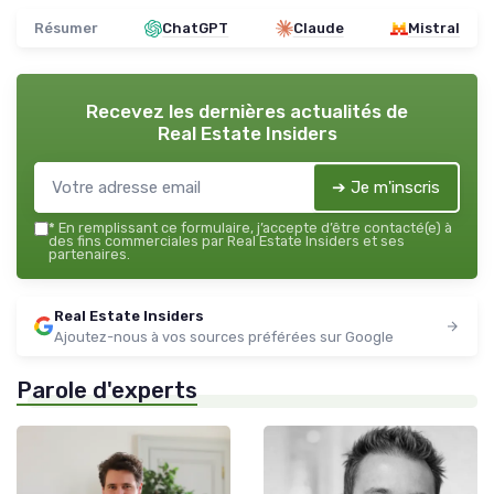
Résumer
ChatGPT
Claude
Mistral
Recevez les dernières actualités de
Real Estate Insiders
➔ Je m'inscris
*
En remplissant ce formulaire, j’accepte d’être contacté(e) à
des fins commerciales par Real Estate Insiders et ses
partenaires.
Real Estate Insiders
Ajoutez-nous à vos sources préférées sur Google
Parole d'experts