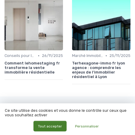
•
•
Conseils pour la Vente de Biens
26/11/2025
Marché Immobilier et Prix
25/11/2025
Comment lehomestaging fr
Terhexagone-immo fr lyon
transforme la vente
agence : comprendre les
immobilière résidentielle
enjeux de l’immobilier
résidentiel à Lyon
Les articles par date
Ce site utilise des cookies et vous donne le contrôle sur ceux que
vous souhaitez activer
Septembre 2023
Octobre 2023
Tout accepter
Personnaliser
Novembre 2023
Décembre 2023
Janvier 2024
Février 2024