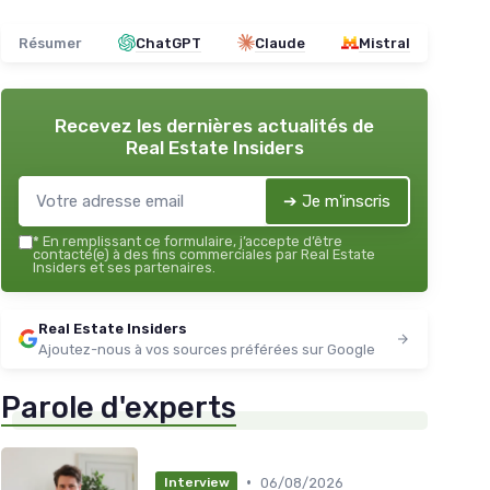
Résumer
ChatGPT
Claude
Mistral
Recevez les dernières actualités de
Real Estate Insiders
➔ Je m'inscris
*
En remplissant ce formulaire, j’accepte d’être
contacté(e) à des fins commerciales par Real Estate
Insiders et ses partenaires.
Real Estate Insiders
Ajoutez-nous à vos sources préférées sur Google
Parole d'experts
•
06/08/2026
Interview