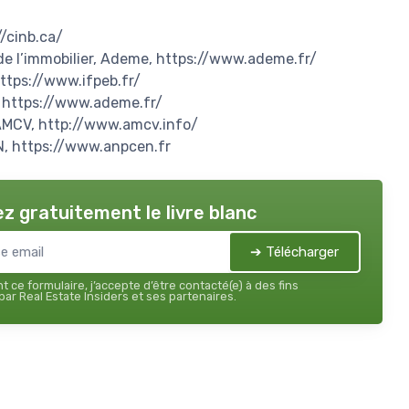
//cinb.ca/
s de l’immobilier, Ademe, https://www.ademe.fr/
https://www.ifpeb.fr/
, https://www.ademe.fr/
n AMCV, http://www.amcv.info/
N, https://www.anpcen.fr
z gratuitement le livre blanc
➔ Télécharger
 ce formulaire, j’accepte d’être contacté(e) à des fins
ar Real Estate Insiders et ses partenaires.