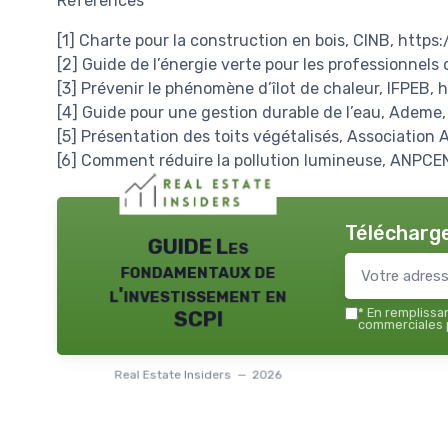
Références
[1] Charte pour la construction en bois, CINB, https:
[2] Guide de l’énergie verte pour les professionnel
[3] Prévenir le phénomène d’îlot de chaleur, IFPEB, 
[4] Guide pour une gestion durable de l’eau, Ademe
[5] Présentation des toits végétalisés, Associatio
[6] Comment réduire la pollution lumineuse, ANPCE
Télécharge
GUIDE Les
fondamentaux de
l'investissement en
*
En remplissant
SCPI
commerciales p
Real Estate Insiders — 2026