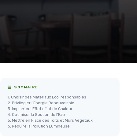
SOMMAIRE
1. Choisir des Matériaux Eco-responsables
2. Privilegier l'Energie Renouvelable
3. Implanter l’Effet d’îlot de Chaleur
4. Optimiser la Gestion de l’Eau
5. Mettre en Place des Toits et Murs Végétaux
6. Réduire la Pollution Lumineuse