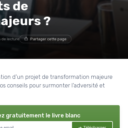
ts de
ajeurs ?
 de lecture
Partager cette page
estion d'un projet de transformation majeure
nos conseils pour surmonter l'adversité et
z gratuitement le livre blanc
➔ Télécharger