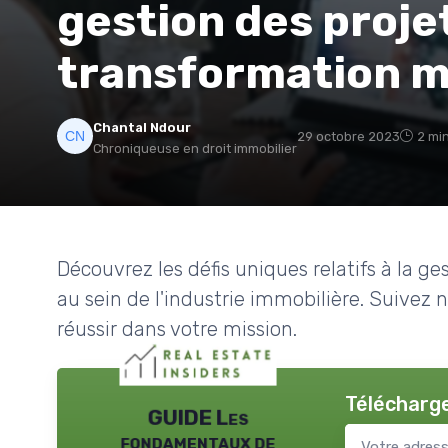
gestion des proje
transformation m
Chantal Ndour
29 octobre 2023
2 min
Chroniqueuse en droit immobilier
Découvrez les défis uniques relatifs à la g
au sein de l'industrie immobilière. Suivez 
réussir dans votre mission.
Télécharge
GUIDE Les
fondamentaux de