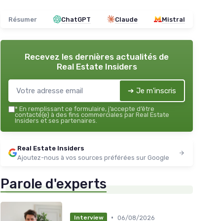
Résumer
ChatGPT
Claude
Mistral
Recevez les dernières actualités de
Real Estate Insiders
➔ Je m'inscris
*
En remplissant ce formulaire, j’accepte d’être
contacté(e) à des fins commerciales par Real Estate
Insiders et ses partenaires.
Real Estate Insiders
Ajoutez-nous à vos sources préférées sur Google
Parole d'experts
•
06/08/2026
Interview