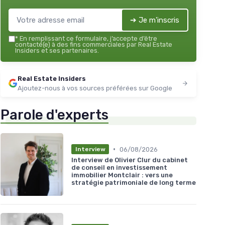
➔ Je m'inscris
*
En remplissant ce formulaire, j’accepte d’être
contacté(e) à des fins commerciales par Real Estate
Insiders et ses partenaires.
Real Estate Insiders
Ajoutez-nous à vos sources préférées sur Google
Parole d'experts
•
06/08/2026
Interview
Interview de Olivier Clur du cabinet
de conseil en investissement
immobilier Montclair : vers une
stratégie patrimoniale de long terme