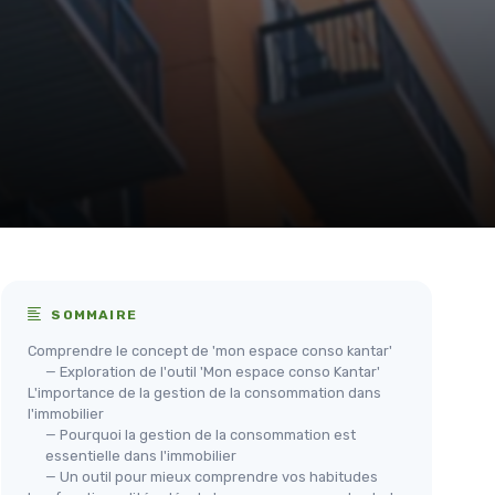
SOMMAIRE
Comprendre le concept de 'mon espace conso kantar'
— Exploration de l'outil 'Mon espace conso Kantar'
L'importance de la gestion de la consommation dans
l'immobilier
— Pourquoi la gestion de la consommation est
essentielle dans l'immobilier
— Un outil pour mieux comprendre vos habitudes