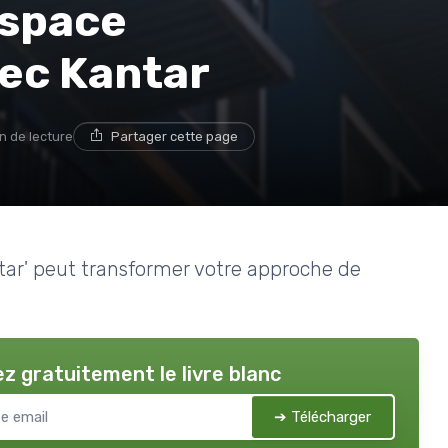
espace
ec Kantar
n de lecture
Partager cette page
r' peut transformer votre approche de
z gratuitement le livre blanc
➔ Télécharger