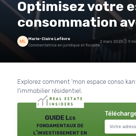
Optimisez votre 
consommation av
Marie-Claire Lefèvre
2 mars 2025
9 mi
Commentatrice en juridique et fiscalité
Explorez comment 'mon espace conso kanta
l'immobilier résidentiel.
Télécharge
GUIDE Les
fondamentaux de
l'investissement en