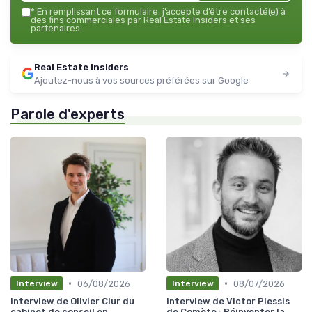
*
En remplissant ce formulaire, j’accepte d’être contacté(e) à
des fins commerciales par Real Estate Insiders et ses
partenaires.
Real Estate Insiders
Ajoutez-nous à vos sources préférées sur Google
Parole d'experts
•
•
06/08/2026
08/07/2026
Interview
Interview
Interview de Olivier Clur du
Interview de Victor Plessis
cabinet de conseil en
de Comète : Réinventer la