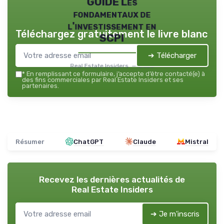
GUIDE Les
fondamentaux de
l'investissement en
Téléchargez gratuitement le livre blanc
SCPI
➔ Télécharger
Real Estate Insiders — 2026
*
En remplissant ce formulaire, j’accepte d’être contacté(e) à
des fins commerciales par Real Estate Insiders et ses
partenaires.
Résumer
ChatGPT
Claude
Mistral
Recevez les dernières actualités de
Real Estate Insiders
➔ Je m'inscris