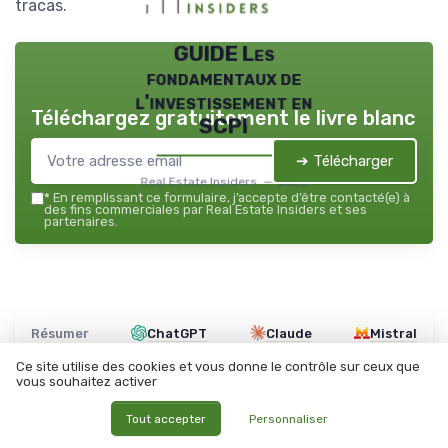
tracas.
GUIDE Les
fondamentaux de
l'investissement en
Téléchargez gratuitement le livre blanc
SCPI
➔ Télécharger
Real Estate Insiders — 2026
*
En remplissant ce formulaire, j’accepte d’être contacté(e) à
des fins commerciales par Real Estate Insiders et ses
partenaires.
Résumer
ChatGPT
Claude
Mistral
Ce site utilise des cookies et vous donne le contrôle sur ceux que
vous souhaitez activer
Recevez les dernières actualités de
Tout accepter
Personnaliser
Real Estate Insiders