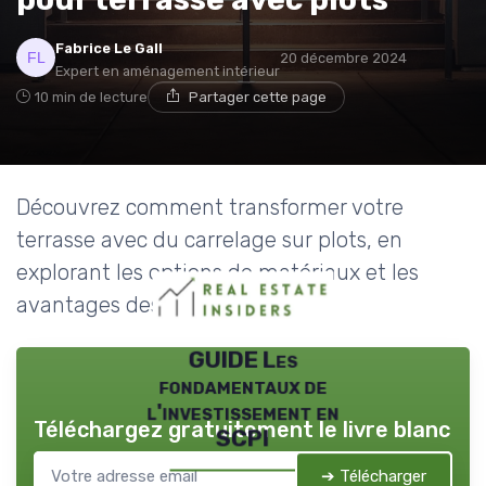
Fabrice Le Gall
20 décembre 2024
Expert en aménagement intérieur
10 min de lecture
Partager cette page
Découvrez comment transformer votre
terrasse avec du carrelage sur plots, en
explorant les options de matériaux et les
avantages des plots réglables.
GUIDE Les
fondamentaux de
l'investissement en
Téléchargez gratuitement le livre blanc
SCPI
➔ Télécharger