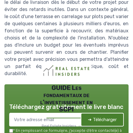
le délai de livraison dès le début de votre projet pour
éviter des retards inutiles. Dans un contexte général,
le coût d'une terrasse en carrelage sur plots peut varier
de quelques centaines à plusieurs milliers d'euros, en
fonction de la superficie à recouvrir, des matériaux
choisis et de la complexité de l'installation. N'oubliez
pas d'inclure un budget pour les éventuels imprévus
qui peuvent survenir en cours de chantier. Planifier
votre projet avec précision vous permettra d'atteindre
un parfait équilibre entre esthétique, coût et
durabilité.
GUIDE Les
fondamentaux de
l'investissement en
Téléchargez gratuitement le livre blanc
SCPI
➔ Télécharger
Real Estate Insiders — 2026
*
En remplissant ce formulaire, j’accepte d’être contacté(e) à