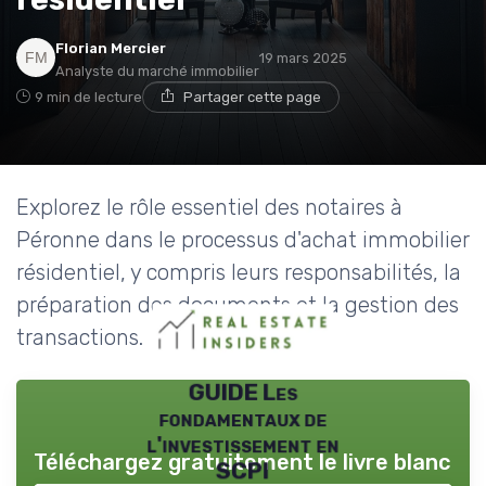
Florian Mercier
19 mars 2025
Analyste du marché immobilier
9 min de lecture
Partager cette page
Explorez le rôle essentiel des notaires à
Péronne dans le processus d'achat immobilier
résidentiel, y compris leurs responsabilités, la
préparation des documents et la gestion des
transactions.
GUIDE Les
fondamentaux de
l'investissement en
Téléchargez gratuitement le livre blanc
SCPI