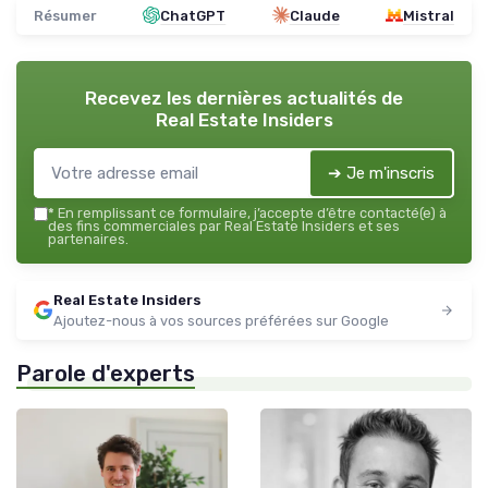
Résumer
ChatGPT
Claude
Mistral
Recevez les dernières actualités de
Real Estate Insiders
➔ Je m'inscris
*
En remplissant ce formulaire, j’accepte d’être contacté(e) à
des fins commerciales par Real Estate Insiders et ses
partenaires.
Real Estate Insiders
Ajoutez-nous à vos sources préférées sur Google
Parole d'experts