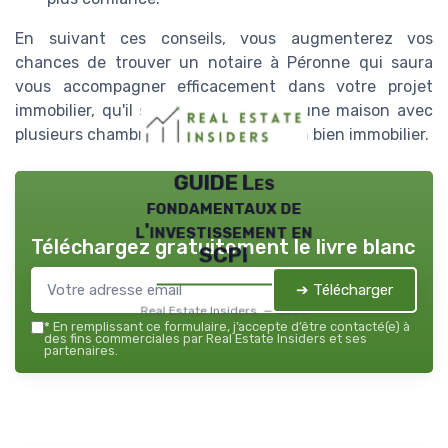
En suivant ces conseils, vous augmenterez vos
chances de trouver un notaire à Péronne qui saura
vous accompagner efficacement dans votre projet
immobilier, qu'il s'agisse de l'achat d'une maison avec
plusieurs chambres ou de la vente d'un bien immobilier.
GUIDE Les
fondamentaux de
l'investissement en
Téléchargez gratuitement le livre blanc
SCPI
➔ Télécharger
Real Estate Insiders — 2026
*
En remplissant ce formulaire, j’accepte d’être contacté(e) à
des fins commerciales par Real Estate Insiders et ses
partenaires.