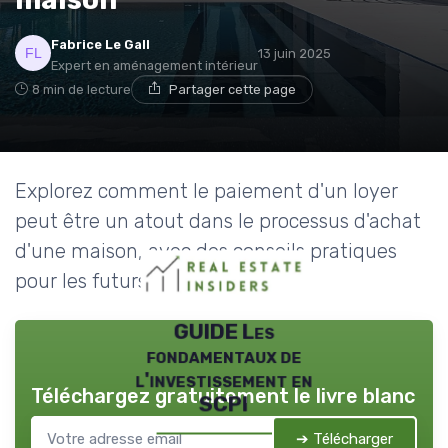
Fabrice Le Gall
13 juin 2025
Expert en aménagement intérieur
8 min de lecture
Partager cette page
Explorez comment le paiement d'un loyer
peut être un atout dans le processus d'achat
d'une maison, avec des conseils pratiques
pour les futurs propriétaires.
GUIDE Les
fondamentaux de
l'investissement en
Téléchargez gratuitement le livre blanc
SCPI
➔ Télécharger