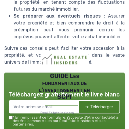
la propriété, en tenant compte des fluctuations
futures du marché immobilier.
Se préparer aux éventuels risques :
Assurer
votre propriété et bien comprendre le droit à la
préemption peut vous prémunir contre les
imprévus pouvant affecter votre achat immobilier.
Suivre ces conseils peut faciliter votre accession à la
propriété, et vous aider à naviguer dans le vaste
univers de l'immobilier en toute sérénité.
GUIDE Les
fondamentaux de
l'investissement en
Téléchargez gratuitement le livre blanc
SCPI
➔ Télécharger
Real Estate Insiders — 2026
*
En remplissant ce formulaire, j’accepte d’être contacté(e) à
des fins commerciales par Real Estate Insiders et ses
partenaires.