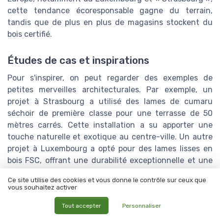
cette tendance écoresponsable gagne du terrain,
tandis que de plus en plus de magasins stockent du
bois certifié.
Études de cas et inspirations
Pour s'inspirer, on peut regarder des exemples de
petites merveilles architecturales. Par exemple, un
projet à Strasbourg a utilisé des lames de cumaru
séchoir de première classe pour une terrasse de 50
mètres carrés. Cette installation a su apporter une
touche naturelle et exotique au centre-ville. Un autre
projet à Luxembourg a opté pour des lames lisses en
bois FSC, offrant une durabilité exceptionnelle et une
esthétique impeccable.Pour plus d'informations sur les
Ce site utilise des cookies et vous donne le contrôle sur ceux que
lames de terrasse en bois, vous pouvez consulter ce
vous souhaitez activer
guide complet pour choisir et installer des lames de
Tout accepter
Personnaliser
bois
.