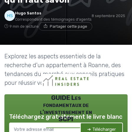
Hugo Santos
8 septembre 2025
Correspondant des témoignages d'agents
9 min de lecture
Partager cette page
Explorez les aspects essentiels de la
recherche d'un appartement à Roanne, des
tendances du marché aux conseils pratiques
pour réussir votre achat.
GUIDE Les
fondamentaux de
l'investissement en
Téléchargez gratuitement le livre blanc
SCPI
➔ Télécharger