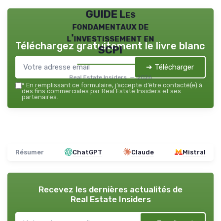
GUIDE Les
fondamentaux de
l'investissement en
Téléchargez gratuitement le livre blanc
SCPI
➔ Télécharger
Real Estate Insiders — 2026
*
En remplissant ce formulaire, j’accepte d’être contacté(e) à
des fins commerciales par Real Estate Insiders et ses
partenaires.
Résumer
ChatGPT
Claude
Mistral
Recevez les dernières actualités de
Real Estate Insiders