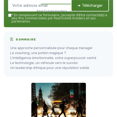
➔ Télécharger
Real Estate Insiders — 2026
*
En remplissant ce formulaire, j’accepte d’être contacté(e) à
des fins commerciales par Real Estate Insiders et ses
partenaires.
SOMMAIRE
Une approche personnalisée pour chaque manager
Le coaching, une potion magique ?
L'intelligence émotionnelle, votre superpouvoir caché
La technologie, un véhicule vers le succès
Un leadership éthique pour une réputation solide