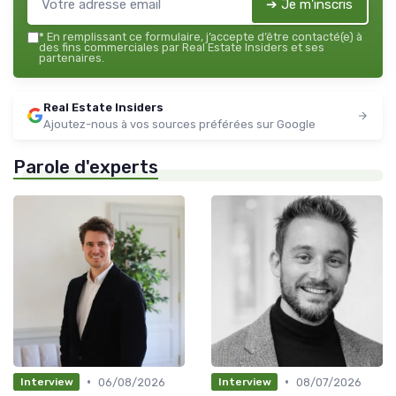
➔ Je m'inscris
*
En remplissant ce formulaire, j’accepte d’être contacté(e) à
des fins commerciales par Real Estate Insiders et ses
partenaires.
Real Estate Insiders
Ajoutez-nous à vos sources préférées sur Google
Parole d'experts
•
•
06/08/2026
08/07/2026
Interview
Interview