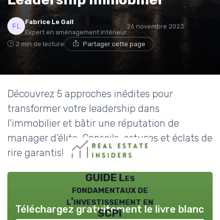
Fabrice Le Gall
26 novembre 2023
Expert en aménagement intérieur
2 min de lecture
Partager cette page
Découvrez 5 approches inédites pour
transformer votre leadership dans
l'immobilier et bâtir une réputation de
manager d'élite. Conseils, astuces et éclats de
rire garantis!
GUIDE Les
fondamentaux de
l'investissement en
Téléchargez gratuitement le livre blanc
SCPI