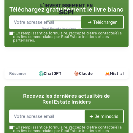
l'investissement en
Téléchargez gratuitement le livre blanc
SCPI
➔ Télécharger
Real Estate Insiders — 2026
*
En remplissant ce formulaire, j’accepte d’être contacté(e) à
des fins commerciales par Real Estate Insiders et ses
partenaires.
Résumer
ChatGPT
Claude
Mistral
Recevez les dernières actualités de
Real Estate Insiders
➔ Je m'inscris
*
En remplissant ce formulaire, j’accepte d’être contacté(e) à
des fins commerciales par Real Estate Insiders et ses