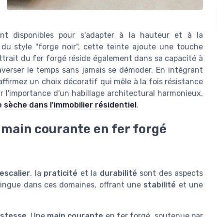
ont disponibles pour s'adapter à la hauteur et à la
 du style "forge noir", cette teinte ajoute une touche
ttrait du fer forgé réside également dans sa capacité à
averser le temps sans jamais se démoder. En intégrant
ffirmez un choix décoratif qui mêle à la fois résistance
r l'importance d'un habillage architectural harmonieux,
 sèche dans l'immobilier résidentiel
.
 main courante en fer forgé
escalier
, la
praticité
et la
durabilité
sont des aspects
stingue dans ces domaines, offrant une
stabilité
et une
stesse
. Une
main courante
en fer forgé, soutenue par