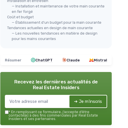
Installation et entretien
— Installation et maintenance de votre main courante
en fer forgé
Coût et budget
— Établissement d'un budget pour la main courante
Tendances actuelles en design de main courante
— Les nouvelles tendances en matière de design
pour les mains courantes
Résumer
ChatGPT
Claude
Mistral
Recevez les dernières actualités de
Real Estate Insiders
➔ Je m'inscris
*
En remplissant ce formulaire, j’accepte d’être
contacté(e) à des fins commerciales par Real Estate
Insiders et ses partenaires.