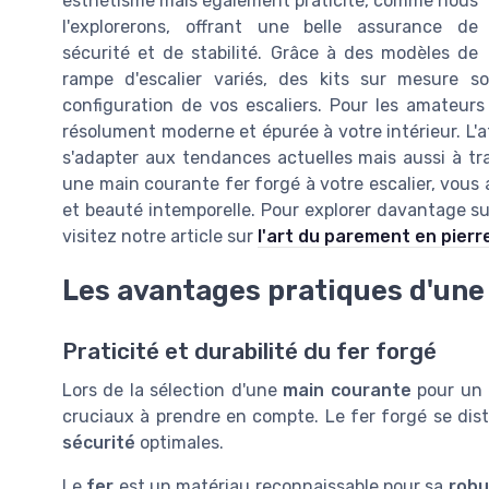
esthétisme mais également praticité, comme nous
l'explorerons, offrant une belle assurance de
sécurité et de stabilité. Grâce à des modèles de
rampe d'escalier variés, des kits sur mesure s
configuration de vos escaliers. Pour les amateurs
résolument moderne et épurée à votre intérieur. L'a
s'adapter aux tendances actuelles mais aussi à tr
une main courante fer forgé à votre escalier, vous a
et beauté intemporelle. Pour explorer davantage su
visitez notre article sur
l'art du parement en pierre
Les avantages pratiques d'une
Praticité et durabilité du fer forgé
Lors de la sélection d'une
main courante
pour un
cruciaux à prendre en compte. Le fer forgé se di
sécurité
optimales.
Le
fer
est un matériau reconnaissable pour sa
robu