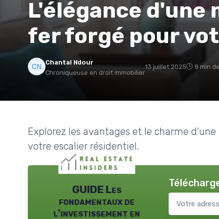
L'élégance d'une 
fer forgé pour vot
Chantal Ndour
13 juillet 2025
8 min de
Chroniqueuse en droit immobilier
Explorez les avantages et le charme d'une
votre escalier résidentiel.
Télécharge
GUIDE Les
fondamentaux de
l'investissement en