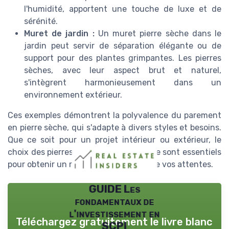
l'humidité, apportent une touche de luxe et de
sérénité.
Muret de jardin :
Un muret pierre sèche dans le
jardin peut servir de séparation élégante ou de
support pour des plantes grimpantes. Les pierres
sèches, avec leur aspect brut et naturel,
s'intègrent harmonieusement dans un
environnement extérieur.
Ces exemples démontrent la polyvalence du parement
en pierre sèche, qui s'adapte à divers styles et besoins.
Que ce soit pour un projet intérieur ou extérieur, le
choix des pierres et leur mise en œuvre sont essentiels
pour obtenir un résultat à la hauteur de vos attentes.
GUIDE Les
fondamentaux de
l'investissement en
Téléchargez gratuitement le livre blanc
SCPI