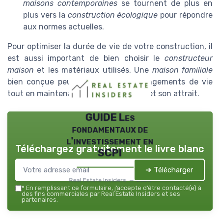
maisons contemporaines
se tournent de plus en
plus vers la
construction écologique
pour répondre
aux normes actuelles.
Pour optimiser la durée de vie de votre construction, il
est aussi important de bien choisir le
constructeur
maison
et les matériaux utilisés. Une
maison familiale
bien conçue peut s'adapter aux changements de vie
tout en maintenant sa fonctionnalité et son attrait.
GUIDE Les
fondamentaux de
l'investissement en
Téléchargez gratuitement le livre blanc
SCPI
➔ Télécharger
Real Estate Insiders — 2026
*
En remplissant ce formulaire, j’accepte d’être contacté(e) à
des fins commerciales par Real Estate Insiders et ses
partenaires.