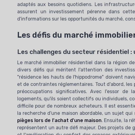
adaptés aux besoins quotidiens. Les infrastructu
l'investisse
assurent un investissement pérenne dans cett
SCPI
d'informations sur les opportunités du marché, con
Real Estate Insid
Les défis du marché immobilier
Les challenges du secteur résidentiel 
Le marché immobilier résidentiel dans la région de
divers défis qui méritent l'attention des investis
"résidence les hauts de l'hippodrome" doivent nav
et de contraintes réglementaires. Tout d'abord, le
préoccupations significatives. Avec l'essor de 
logements, qu'ils soient collectifs ou individuels, c
difficile pour de nombreux acheteurs. Il est ess
la recherche d'une maison abordable, un sujet qui r
pièges lors de l'achat d'une maison
. Ensuite, la r
représentent un autre défi majeur. Des projets de 
et l'amélioration du confort des espaces extérieur