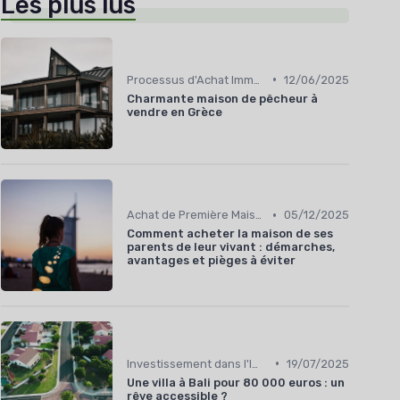
Les plus lus
➔ Télécharger
cté(e) à des fins
ires.
•
Processus d'Achat Immobilier
12/06/2025
Charmante maison de pêcheur à
vendre en Grèce
•
Achat de Première Maison
05/12/2025
Comment acheter la maison de ses
parents de leur vivant : démarches,
avantages et pièges à éviter
•
Investissement dans l'Immobilier Secondaire
19/07/2025
Une villa à Bali pour 80 000 euros : un
rêve accessible ?