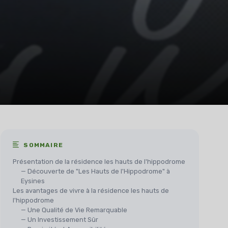
SOMMAIRE
Présentation de la résidence les hauts de l'hippodrome
— Découverte de "Les Hauts de l'Hippodrome" à
Eysines
Les avantages de vivre à la résidence les hauts de
l'hippodrome
— Une Qualité de Vie Remarquable
— Un Investissement Sûr