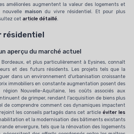
res améliorées augmentent la valeur des logements et
ment en
e nouvelle
maison
du vivre résidentiel. Et pour plus
*
En remplissant ce formulaire, j’accepte d’être conta
commerciales par Real Estate Insiders et ses partena
sultez cet
article détaillé
.
ers — 2026
 résidentiel
: un aperçu du marché actuel
 Bordeaux, et plus particulièrement à Eysines, connaît
seurs et des futurs résidents. Les projets tels que la
iguer dans un environnement d'urbanisation croissante
s prix immobiliers en constante augmentation posent des
la région Nouvelle-Aquitaine, les coûts associés aux
ontinuent de grimper, rendant l'acquisition de biens plus
entiel de comprendre comment ces dynamiques impactent
ejoint les conseils partagés dans cet article
éviter les
éhabilitation et la modernisation des bâtiments existants
grande envergure, tels que la rénovation des logements
s, nécessitent des efforts coordonnés entre les maîtres