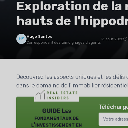
Exploration de la 
hauts de l'hippo
Hugo Santos
16 août 2025
Correspondant des témoignages d'agents
Découvrez les aspects uniques et les défis 
dans le domaine de l'immobilier résidentiel
Télécharge
GUIDE Les
fondamentaux de
l'investissement en