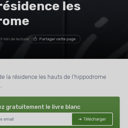
résidence les
drome
9 min de lecture
Partager cette page
de la résidence les hauts de l'hippodrome
.
z gratuitement le livre blanc
➔ Télécharger