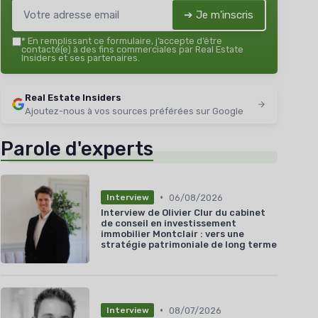
➔ Je m'inscris
*
En remplissant ce formulaire, j’accepte d’être
contacté(e) à des fins commerciales par Real Estate
Insiders et ses partenaires.
Real Estate Insiders
Ajoutez-nous à vos sources préférées sur Google
Parole d'experts
•
06/08/2026
Interview
Interview de Olivier Clur du cabinet
de conseil en investissement
immobilier Montclair : vers une
stratégie patrimoniale de long terme
•
08/07/2026
Interview