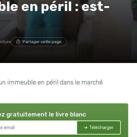
e en péril : est-
ecture
Partager cette page
e un immeuble en péril dans le marché
z gratuitement le livre blanc
➔ Télécharger