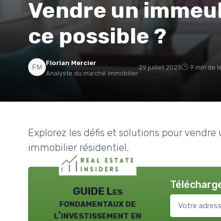
Vendre un immeubl
ce possible ?
Florian Mercier
29 juillet 2025
9 min de l
Analyste du marché immobilier
Explorez les défis et solutions pour vendr
immobilier résidentiel.
Télécharge
GUIDE Les
fondamentaux de
l'investissement en