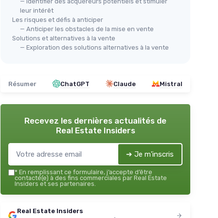
— Identifier des acquéreurs potentiels et stimuler
leur intérêt
Les risques et défis à anticiper
— Anticiper les obstacles de la mise en vente
Solutions et alternatives à la vente
— Exploration des solutions alternatives à la vente
Résumer
ChatGPT
Claude
Mistral
Recevez les dernières actualités de
Real Estate Insiders
➔ Je m'inscris
*
En remplissant ce formulaire, j’accepte d’être
contacté(e) à des fins commerciales par Real Estate
Insiders et ses partenaires.
Real Estate Insiders