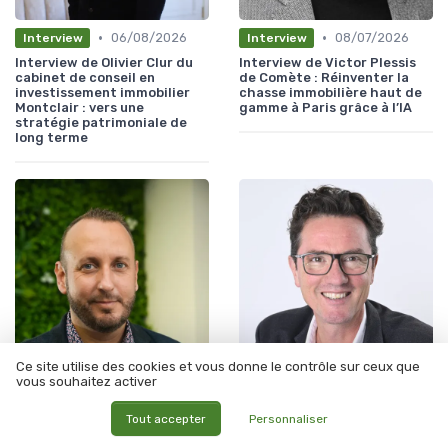
•
•
06/08/2026
08/07/2026
Interview
Interview
Interview de Olivier Clur du
Interview de Victor Plessis
cabinet de conseil en
de Comète : Réinventer la
investissement immobilier
chasse immobilière haut de
Montclair : vers une
gamme à Paris grâce à l’IA
stratégie patrimoniale de
long terme
Ce site utilise des cookies et vous donne le contrôle sur ceux que
vous souhaitez activer
•
•
01/07/2026
28/04/2026
Interview
Interview
Interview de Jocelyn Tuccio
Interview de Hervé MADER de
Tout accepter
Personnaliser
de J'OSE L'IMMO : Réinventer
Ykani : réussir le
la vente immobilière :
développement d’une agence