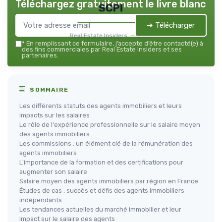
Téléchargez gratuitement le livre blanc
SCPI
➔ Télécharger
Real Estate Insiders — 2026
*
En remplissant ce formulaire, j’accepte d’être contacté(e) à
des fins commerciales par Real Estate Insiders et ses
partenaires.
SOMMAIRE
Les différents statuts des agents immobiliers et leurs
impacts sur les salaires
Le rôle de l'expérience professionnelle sur le salaire moyen
des agents immobiliers
Les commissions : un élément clé de la rémunération des
agents immobiliers
L'importance de la formation et des certifications pour
augmenter son salaire
Salaire moyen des agents immobiliers par région en France
Études de cas : succès et défis des agents immobiliers
indépendants
Les tendances actuelles du marché immobilier et leur
impact sur le salaire des agents